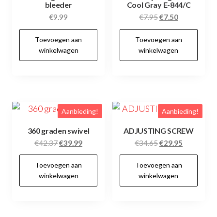
bleeder
Cool Gray E-844/C
Oorspronkelijke
Huidige
€
9.99
€
7.95
€
7.50
prijs
prijs
Toevoegen aan
Toevoegen aan
was:
is:
winkelwagen
winkelwagen
€7.95.
€7.50.
Aanbieding!
Aanbieding!
360 graden swivel
ADJUSTING SCREW
Oorspronkelijke
Huidige
Oorspronkelijke
Huidige
€
42.37
€
39.99
€
34.65
€
29.95
prijs
prijs
prijs
prijs
Toevoegen aan
Toevoegen aan
was:
is:
was:
is:
winkelwagen
winkelwagen
€42.37.
€39.99.
€34.65.
€29.95.