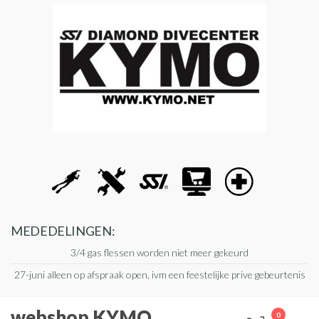
Ga
naar
de
inhoud
MEDEDELINGEN:
3/4 gas flessen worden niet meer gekeurd
27-juni alleen op afspraak open, ivm een feestelijke prive gebeurtenis
webshop KYMO
0