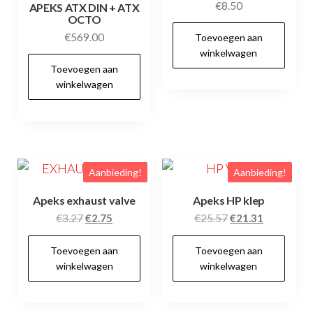
ge
€
8.50
APEKS ATX DIN + ATX
OCTO
wo
€
569.00
Toevoegen aan
op
winkelwagen
de
Toevoegen aan
pr
winkelwagen
Aanbieding!
Aanbieding!
Apeks exhaust valve
Apeks HP klep
Oorspronkelijke
Huidige
Oorspronkelijke
Huidige
€
3.27
€
2.75
€
25.57
€
21.31
prijs
prijs
prijs
prijs
Toevoegen aan
Toevoegen aan
was:
is:
was:
is:
winkelwagen
winkelwagen
€3.27.
€2.75.
€25.57.
€21.31.