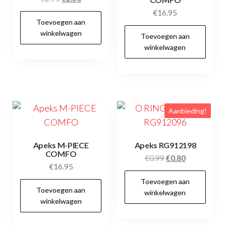
prijs
prijs
€
16.95
Toevoegen aan
was:
is:
winkelwagen
€2.95.
€2.50.
Toevoegen aan
winkelwagen
Aanbieding!
Apeks M-PIECE
Apeks RG912198
COMFO
Oorspronkelijke
Huidige
€
0.99
€
0.80
€
16.95
prijs
prijs
Toevoegen aan
was:
is:
Toevoegen aan
winkelwagen
€0.99.
€0.80.
winkelwagen