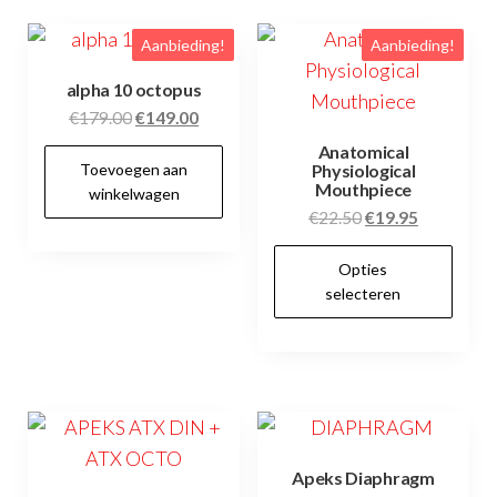
Aanbieding!
Aanbieding!
alpha 10 octopus
Oorspronkelijke
Huidige
€
179.00
€
149.00
prijs
prijs
Anatomical
Toevoegen aan
was:
is:
Physiological
Mouthpiece
winkelwagen
€179.00.
€149.00.
Oorspronkelijke
Huidige
€
22.50
€
19.95
prijs
prijs
Dit
Opties
was:
is:
pr
selecteren
€22.50.
€19.95.
hee
me
var
De
opt
kan
Apeks Diaphragm