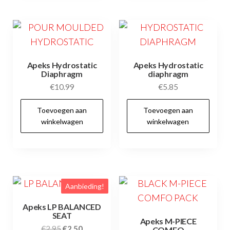
Apeks Hydrostatic
Apeks Hydrostatic
Diaphragm
diaphragm
€
10.99
€
5.85
Toevoegen aan
Toevoegen aan
winkelwagen
winkelwagen
Aanbieding!
Apeks LP BALANCED
SEAT
Apeks M-PIECE
Oorspronkelijke
Huidige
€
2.95
€
2.50
COMFO