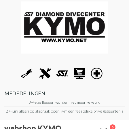
Ga
naar
de
inhoud
MEDEDELINGEN:
3/4 gas flessen worden niet meer gekeurd
27-juni alleen op afspraak open, ivm een feestelijke prive gebeurtenis
webshop KYMO
0