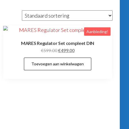
Aanbieding!
MARES Regulator Set compleet DIN
Oorspronkelijke
Huidige
€
599.00
€
499.00
prijs
prijs
Toevoegen aan winkelwagen
was:
is:
€599.00.
€499.00.