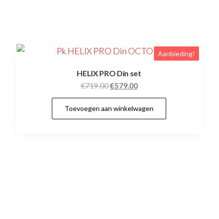
Aanbieding!
HELIX PRO Din set
Oorspronkelijke
Huidige
€
719.00
€
579.00
prijs
prijs
Toevoegen aan winkelwagen
was:
is:
€719.00.
€579.00.