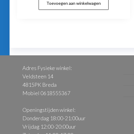
Toevoegen aan winkelwagen
was:
is:
€828.00.
€699.00.
Adres Fysieke winkel:
Veldsteen 14
4815PK Breda
Mobiel 0618555367
Openingstijden winkel:
Donderdag 18:00-21:00uur
Vrijdag 12:00-20:00uur