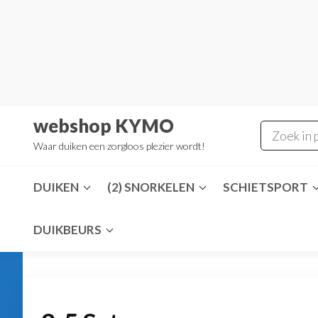
Ga
naar
de
inhoud
webshop KYMO
Waar duiken een zorgloos plezier wordt!
DUIKEN
(2) SNORKELEN
SCHIETSPORT
DUIKBEURS