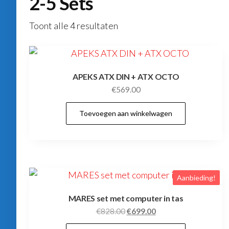
2-5 Sets
Toont alle 4 resultaten
APEKS ATX DIN + ATX OCTO
€
569.00
Toevoegen aan winkelwagen
Aanbieding!
MARES set met computer in tas
Oorspronkelijke
Huidige
€
828.00
€
699.00
prijs
prijs