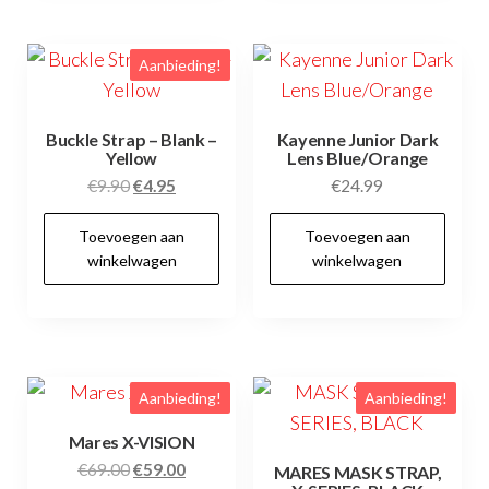
Aanbieding!
Buckle Strap – Blank –
Kayenne Junior Dark
Yellow
Lens Blue/Orange
Oorspronkelijke
Huidige
€
9.90
€
4.95
€
24.99
prijs
prijs
Toevoegen aan
Toevoegen aan
was:
is:
winkelwagen
winkelwagen
€9.90.
€4.95.
Aanbieding!
Aanbieding!
Mares X-VISION
Oorspronkelijke
Huidige
€
69.00
€
59.00
MARES MASK STRAP,