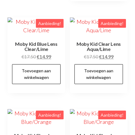
var
De
Aanbieding!
Aanbieding!
opt
kan
ge
Moby Kid Blue Lens
Moby Kid Clear Lens
Clear/Lime
Aqua/Lime
wo
Oorspronkelijke
Huidige
Oorspronkelijke
Huidige
€
17.50
€
14.99
€
17.50
€
14.99
op
prijs
prijs
prijs
prijs
de
Toevoegen aan
Toevoegen aan
was:
is:
was:
is:
pr
winkelwagen
winkelwagen
€17.50.
€14.99.
€17.50.
€14.99.
Aanbieding!
Aanbieding!