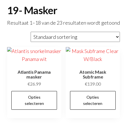
19- Masker
Resultaat 1–18 van de 23 resultaten wordt getoond
Atlantis Panama
Atomic Mask
masker
Subframe
€
26.99
€
139.00
Dit
Dit
Opties
Opties
product
pr
selecteren
selecteren
heeft
hee
meerdere
me
variaties.
var