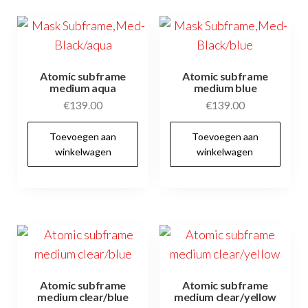
Deze
De
optie
opt
kan
kan
gekozen
ge
Atomic subframe
Atomic subframe
medium aqua
medium blue
worden
wo
€
139.00
€
139.00
op
op
de
de
Toevoegen aan
Toevoegen aan
productpagina
pr
winkelwagen
winkelwagen
Atomic subframe
Atomic subframe
medium clear/blue
medium clear/yellow