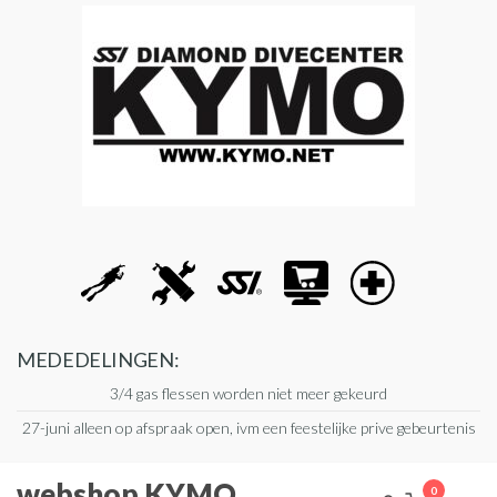
Ga
naar
de
inhoud
MEDEDELINGEN:
3/4 gas flessen worden niet meer gekeurd
27-juni alleen op afspraak open, ivm een feestelijke prive gebeurtenis
webshop KYMO
0