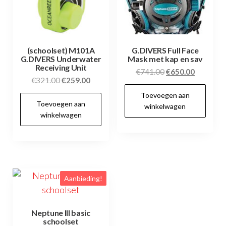
(schoolset) M101A
G.DIVERS Full Face
G.DIVERS Underwater
Mask met kap en sav
Receiving Unit
Oorspronkelijke
Huidige
€
741.00
€
650.00
Oorspronkelijke
Huidige
€
321.00
€
259.00
prijs
prijs
prijs
prijs
Toevoegen aan
was:
is:
Toevoegen aan
was:
is:
winkelwagen
€741.00.
€650.00.
winkelwagen
€321.00.
€259.00.
Aanbieding!
Neptune III basic
schoolset