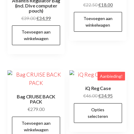
Atlantis Regulator Bag
Oorspronkelijke
Huidige
€
22.50
€
18.00
(incl. Dive computer
pouch)
prijs
prijs
Oorspronkelijke
Huidige
€
39.00
€
34.99
Toevoegen aan
was:
is:
prijs
prijs
winkelwagen
€22.50.
€18.00.
Toevoegen aan
was:
is:
winkelwagen
€39.00.
€34.99.
Aanbieding!
iQ Reg Case
Oorspronkelijke
Huidige
€
46.00
€
34.95
Bag CRUISE BACK
PACK
prijs
prijs
Dit
€
279.00
Opties
was:
is:
pr
selecteren
€46.00.
€34.95.
hee
Toevoegen aan
winkelwagen
me