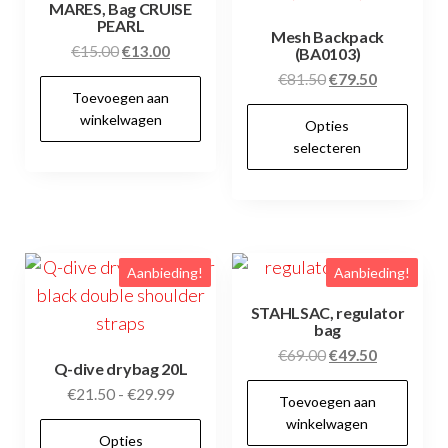
MARES, Bag CRUISE
PEARL
Mesh Backpack
Oorspronkelijke
Huidige
€
15.00
€
13.00
(BA0103)
prijs
prijs
Oorspronkelijke
Huidige
€
81.50
€
79.50
Toevoegen aan
was:
is:
prijs
prijs
Dit
winkelwagen
€15.00.
€13.00.
Opties
was:
is:
pr
selecteren
€81.50.
€79.50.
hee
me
var
De
Aanbieding!
Aanbieding!
opt
kan
STAHLSAC, regulator
bag
ge
Oorspronkelijke
Huidige
€
69.00
€
49.50
wo
Q-dive drybag 20L
prijs
prijs
op
Prijsklasse:
€
21.50
-
€
29.99
Toevoegen aan
was:
is:
€21.50
de
winkelwagen
Dit
€69.00.
€49.50.
Opties
tot
pr