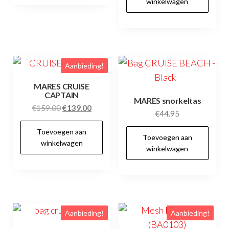
winkelwagen
Aanbieding!
MARES CRUISE
CAPTAIN
MARES snorkeltas
Oorspronkelijke
Huidige
€
159.00
€
139.00
€
44.95
prijs
prijs
Toevoegen aan
was:
is:
Toevoegen aan
winkelwagen
€159.00.
€139.00.
winkelwagen
Aanbieding!
Aanbieding!