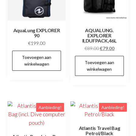
AquaLung EXPLORER
AQUALUNG.
90
EXPLORER
II,DUFPACK,46L
€
199.00
Oorspronkelijke
Huidige
€
89.00
€
79.00
prijs
prijs
Toevoegen aan
Toevoegen aan
was:
is:
winkelwagen
winkelwagen
€89.00.
€79.00.
Aanbieding!
Aanbieding!
Atlantis Travel Bag
Petrol/Black