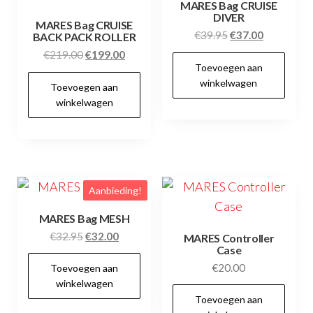
MARES Bag CRUISE
DIVER
MARES Bag CRUISE
Oorspronkelijke
Huidige
€
39.95
€
37.00
BACK PACK ROLLER
prijs
prijs
Oorspronkelijke
Huidige
€
219.00
€
199.00
Toevoegen aan
was:
is:
prijs
prijs
winkelwagen
€39.95.
€37.00.
Toevoegen aan
was:
is:
winkelwagen
€219.00.
€199.00.
Aanbieding!
MARES Bag MESH
Oorspronkelijke
Huidige
€
32.95
€
32.00
MARES Controller
Case
prijs
prijs
€
20.00
Toevoegen aan
was:
is:
winkelwagen
€32.95.
€32.00.
Toevoegen aan