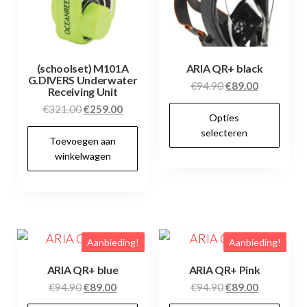
(schoolset) M101A
ARIA QR+ black
G.DIVERS Underwater
Oorspronkelijke
Huidige
€
94.90
€
89.00
Receiving Unit
prijs
prijs
Dit
Oorspronkelijke
Huidige
€
321.00
€
259.00
Opties
was:
is:
prijs
prijs
pr
selecteren
€94.90.
€89.00.
Toevoegen aan
was:
is:
hee
winkelwagen
€321.00.
€259.00.
me
var
De
opt
kan
Aanbieding!
Aanbieding!
ge
ARIA QR+ blue
ARIA QR+ Pink
wo
Oorspronkelijke
Huidige
Oorspronkelijke
Huidige
€
94.90
€
89.00
€
94.90
€
89.00
op
prijs
prijs
prijs
prijs