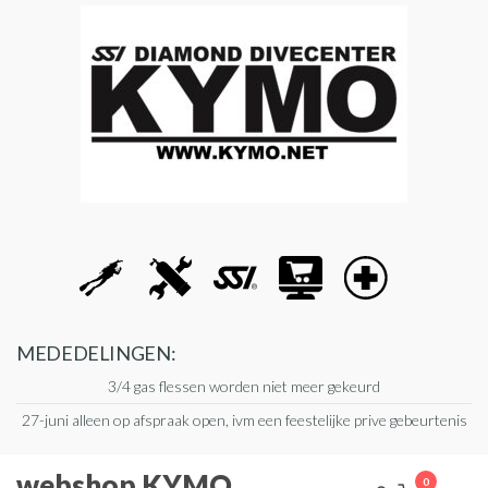
Ga
naar
de
inhoud
MEDEDELINGEN:
3/4 gas flessen worden niet meer gekeurd
27-juni alleen op afspraak open, ivm een feestelijke prive gebeurtenis
webshop KYMO
0