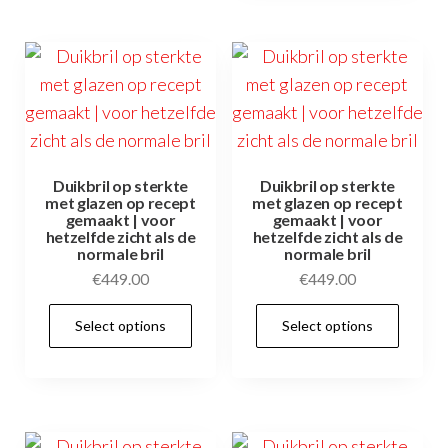
Duikbril op sterkte
Duikbril op sterkte
met glazen op recept
met glazen op recept
gemaakt | voor
gemaakt | voor
hetzelfde zicht als de
hetzelfde zicht als de
normale bril
normale bril
€
449.00
€
449.00
Dit
Select options
Select options
product
heeft
meerdere
variaties.