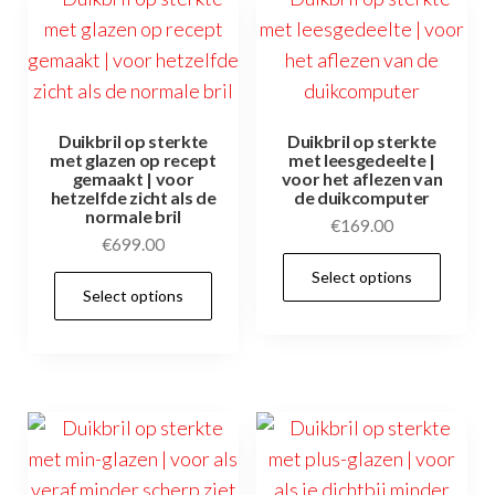
Deze
optie
kan
gekozen
worden
Duikbril op sterkte
Duikbril op sterkte
op
met glazen op recept
met leesgedeelte |
gemaakt | voor
voor het aflezen van
de
hetzelfde zicht als de
de duikcomputer
normale bril
productpagina
€
169.00
€
699.00
Select options
Select options