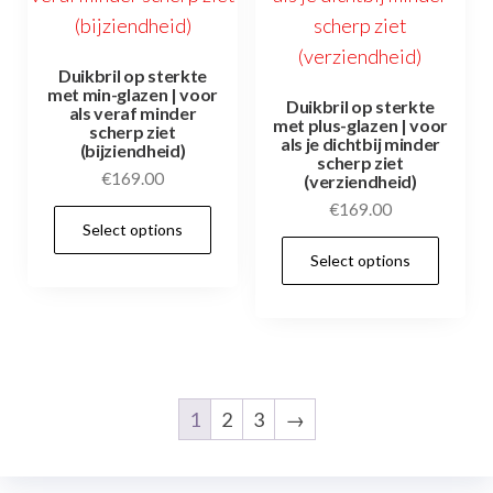
Duikbril op sterkte
met min-glazen | voor
Duikbril op sterkte
als veraf minder
met plus-glazen | voor
scherp ziet
als je dichtbij minder
(bijziendheid)
scherp ziet
€
169.00
(verziendheid)
€
169.00
Select options
Select options
1
2
3
→