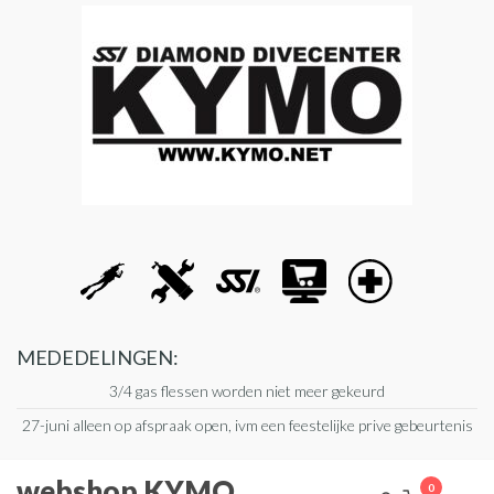
Ga
naar
de
inhoud
MEDEDELINGEN:
3/4 gas flessen worden niet meer gekeurd
27-juni alleen op afspraak open, ivm een feestelijke prive gebeurtenis
webshop KYMO
0