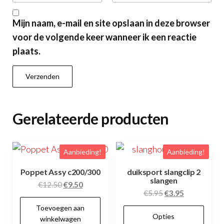
Mijn naam, e-mail en site opslaan in deze browser
voor de volgende keer wanneer ik een reactie
plaats.
Gerelateerde producten
Aanbieding!
Aanbieding!
Poppet Assy c200/300
duiksport slangclip 2
slangen
Oorspronkelijke
Huidige
€
12.50
€
9.50
Oorspronkelijke
Huidige
€
5.95
€
3.95
prijs
prijs
prijs
prijs
Toevoegen aan
was:
is:
Dit
Opties
was:
is:
winkelwagen
€12.50.
€9.50.
pr