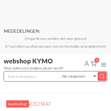
Ga
naar
de
inhoud
MEDEDELINGEN:
3/4 gas flessen worden niet meer gekeurd
27-juni alleen op afspraak open, ivm een feestelijke prive gebeurtenis
webshop KYMO
0
Waar duiken een zorgloos plezier wordt!
Aanbieding!