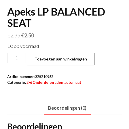
Apeks LP BALANCED
SEAT
Oorspronkelijke
Huidige
€
2.95
€
2.50
prijs
prijs
10 op voorraad
was:
is:
Apeks
€2.95.
€2.50.
Toevoegen aan winkelwagen
LP
BALANCED
Artikelnummer:
825210962
SEAT
Categorie:
2-6 Onderdelen ademautomaat
aantal
Beoordelingen (0)
Beoordelingen