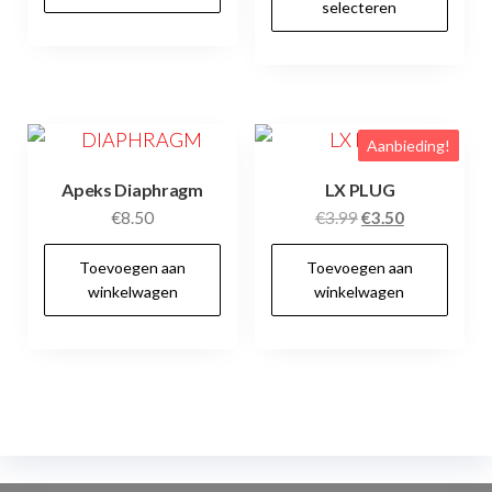
selecteren
€5.95.
€3.95.
hee
me
var
De
Aanbieding!
opt
kan
Apeks Diaphragm
LX PLUG
ge
Oorspronkelijke
Huidige
€
8.50
€
3.99
€
3.50
prijs
prijs
wo
Toevoegen aan
Toevoegen aan
was:
is:
op
winkelwagen
winkelwagen
€3.99.
€3.50.
de
pr