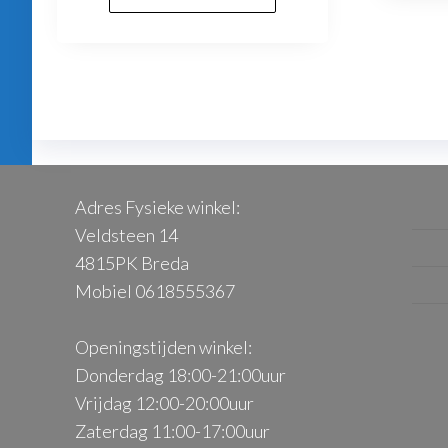
product
€329.00.
€299.00.
heeft
meerdere
variaties.
Deze
optie
kan
gekozen
Adres Fysieke winkel:
worden
Veldsteen 14
op
4815PK Breda
de
Mobiel 0618555367
productpagina
Openingstijden winkel:
Donderdag 18:00-21:00uur
Vrijdag 12:00-20:00uur
Zaterdag 11:00-17:00uur