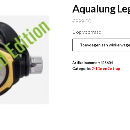
Aqualung Leg
€
999.00
1 op voorraad
Aqualung
Toevoegen aan winkelwag
Leg3nd
DIN
Artikelnummer:
415604
Limited
Categorie:
2-1 1e en 2e trap
Edition
aantal