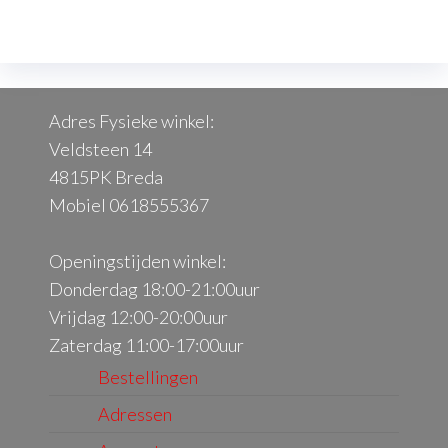
Deze
De
optie
opt
kan
kan
gekozen
ge
Adres Fysieke winkel:
worden
wo
Veldsteen 14
op
op
4815PK Breda
de
de
Mobiel 0618555367
productpagina
pr
Openingstijden winkel:
Donderdag 18:00-21:00uur
Vrijdag 12:00-20:00uur
Zaterdag 11:00-17:00uur
Bestellingen
Adressen