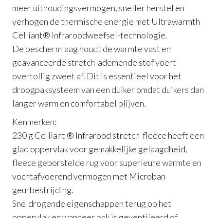
meer uithoudingsvermogen, sneller herstel en
verhogen de thermische energie met Ultrawarmth
Celliant® Infraroodweefsel-technologie.
De beschermlaag houdt de warmte vast en
geavanceerde stretch-ademende stof voert
overtollig zweet af. Dit is essentieel voor het
droogpaksysteem van een duiker omdat duikers dan
langer warm en comfortabel blijven.
Kenmerken:
230 g Celliant ® Infrarood stretch-fleece heeft een
glad oppervlak voor gemakkelijke gelaagdheid,
fleece geborstelde rug voor superieure warmte en
vochtafvoerend vermogen met Microban
geurbestrijding.
Sneldrogende eigenschappen terug op het
oppervlak en wanneer pak is geventileerd of