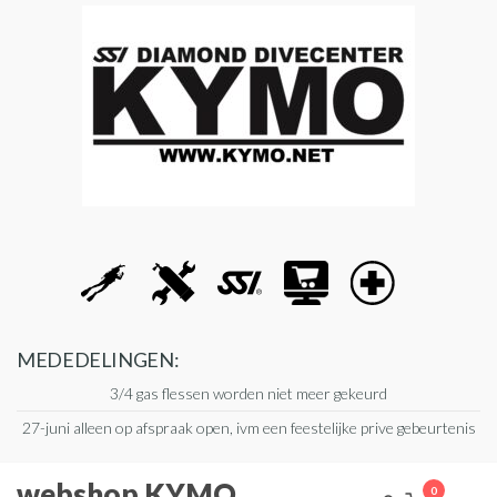
Ga
naar
de
inhoud
MEDEDELINGEN:
3/4 gas flessen worden niet meer gekeurd
27-juni alleen op afspraak open, ivm een feestelijke prive gebeurtenis
webshop KYMO
0