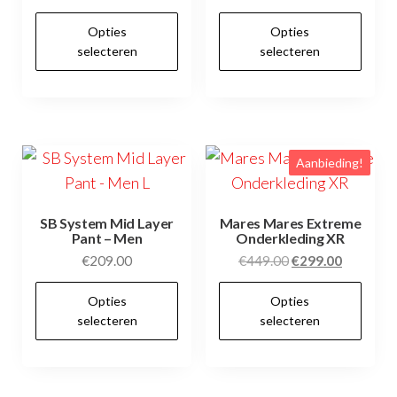
Dit
Dit
Opties
Opties
product
pr
selecteren
selecteren
heeft
hee
meerdere
me
variaties.
var
Deze
De
Aanbieding!
optie
opt
kan
kan
gekozen
ge
SB System Mid Layer
Mares Mares Extreme
Pant – Men
Onderkleding XR
worden
wo
Oorspronkelijke
Huidige
€
209.00
€
449.00
€
299.00
op
op
prijs
prijs
Dit
Dit
de
de
Opties
Opties
was:
is:
product
pr
productpagina
pr
selecteren
selecteren
€449.00.
€299.00.
heeft
hee
meerdere
me
variaties.
var