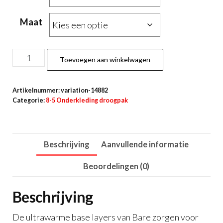
Maat
Bare
Toevoegen aan winkelwagen
Ultrawarmth
Base-
Artikelnummer:
variation-14882
Layer
Categorie:
8-5 Onderkleding droogpak
Broek
aantal
Beschrijving
Aanvullende informatie
Beoordelingen (0)
Beschrijving
De ultrawarme base layers van Bare zorgen voor