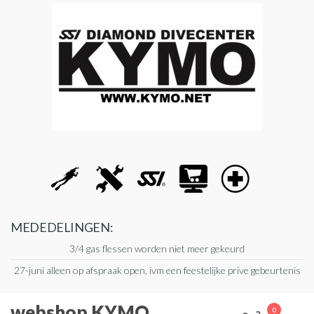
Ga
naar
de
inhoud
MEDEDELINGEN:
3/4 gas flessen worden niet meer gekeurd
27-juni alleen op afspraak open, ivm een feestelijke prive gebeurtenis
webshop KYMO
0