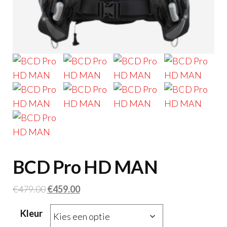
BCD Pro HD MAN
Oorspronkelijke
Huidige
€
479.00
€
459.00
prijs
prijs
Kleur
was:
is: