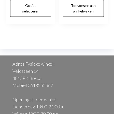
worden
Dit
Opties
Toevoegen aan
was:
is:
op
product
selecteren
winkelwagen
€325.00.
€250.00.
de
heeft
productpagina
meerdere
variaties.
Deze
optie
kan
gekozen
Adres Fysieke winkel:
worden
Veldsteen 14
op
4815PK Breda
de
Mobiel 0618555367
productpagina
Openingstijden winkel:
Donderdag 18:00-21:00uur
Vrijdag 12:00-20:00uur