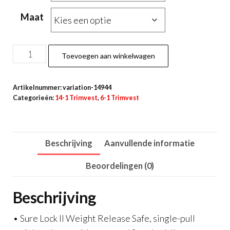
€479.00.
€459.00.
Maat
BCD
Toevoegen aan winkelwagen
Pro
HD
Artikelnummer:
variation-14944
MAN
Categorieën:
14-1 Trimvest
,
6-1 Trimvest
aantal
Beschrijving
Aanvullende informatie
Beoordelingen (0)
Beschrijving
• Sure Lock II Weight Release Safe, single-pull