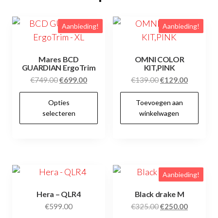
Aanbieding!
Aanbieding!
Mares BCD
OMNI COLOR
GUARDIAN ErgoTrim
KIT,PINK
Oorspronkelijke
Huidige
Oorspronkelijke
Huidige
€
749.00
€
699.00
€
139.00
€
129.00
prijs
prijs
prijs
prijs
Dit
Opties
Toevoegen aan
was:
is:
was:
is:
product
selecteren
winkelwagen
€749.00.
€699.00.
€139.00.
€129.00.
heeft
meerdere
variaties.
Deze
Aanbieding!
optie
kan
Hera – QLR4
Black drake M
gekozen
Oorspronkelijke
Huidige
€
599.00
€
325.00
€
250.00
prijs
prijs