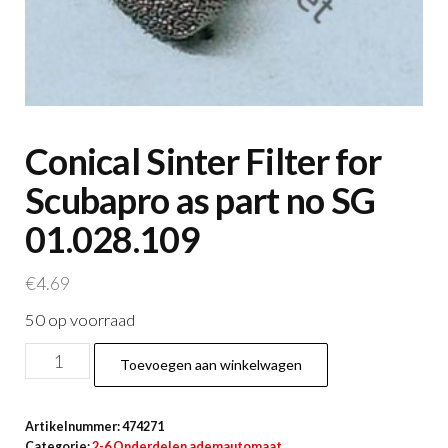
Conical Sinter Filter for
Scubapro as part no SG
01.028.109
€
4.69
50 op voorraad
Conical
Toevoegen aan winkelwagen
Sinter
Filter
Artikelnummer:
474271
for
Categorie:
2-6 Onderdelen ademautomaat