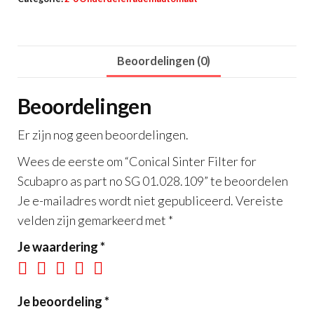
Scubapro
as
part
Beoordelingen (0)
no
SG
Beoordelingen
01.028.109
aantal
Er zijn nog geen beoordelingen.
Wees de eerste om “Conical Sinter Filter for
Scubapro as part no SG 01.028.109” te beoordelen
Je e-mailadres wordt niet gepubliceerd.
Vereiste
velden zijn gemarkeerd met
*
Je waardering
*
Je beoordeling
*