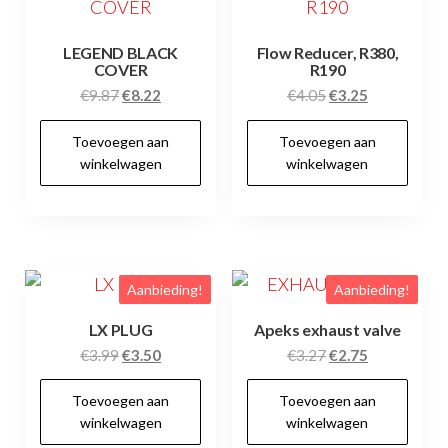
LEGEND BLACK
Flow Reducer, R380,
COVER
R190
Oorspronkelijke
Huidige
Oorspronkelijke
Huidige
€
9.87
€
8.22
€
4.05
€
3.25
prijs
prijs
prijs
prijs
Toevoegen aan
Toevoegen aan
was:
is:
was:
is:
winkelwagen
winkelwagen
€9.87.
€8.22.
€4.05.
€3.25.
Aanbieding!
Aanbieding!
LX PLUG
Apeks exhaust valve
Oorspronkelijke
Huidige
Oorspronkelijke
Huidige
€
3.99
€
3.50
€
3.27
€
2.75
prijs
prijs
prijs
prijs
Toevoegen aan
Toevoegen aan
was:
is:
was:
is:
winkelwagen
winkelwagen
€3.99.
€3.50.
€3.27.
€2.75.