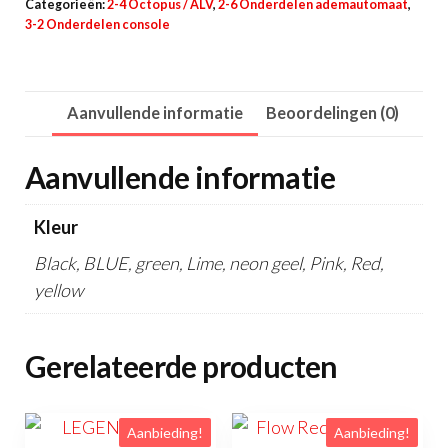
Categorieën:
2-4 Octopus / ALV
,
2-6 Onderdelen ademautomaat
,
aantal
3-2 Onderdelen console
Aanvullende informatie
Beoordelingen (0)
Aanvullende informatie
Kleur
Black, BLUE, green, Lime, neon geel, Pink, Red,
yellow
Gerelateerde producten
Aanbieding!
Aanbieding!