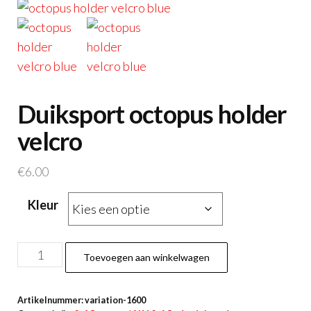
Duiksport octopus holder
velcro
€
6.00
Kleur
Duiksport
Toevoegen aan winkelwagen
octopus
holder
Artikelnummer:
variation-1600
velcro