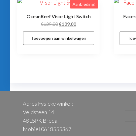
Aanbieding!
OceanReef Visor Light Switch
Face 
Oorspronkelijke
Huidige
€
139.00
€
109.00
prijs
prijs
Toevoegen aan winkelwagen
Toe
was:
is:
€139.00.
€109.00.
Adres Fysieke winkel:
Veldsteen 14
4815PK Breda
Mobiel 0618555367