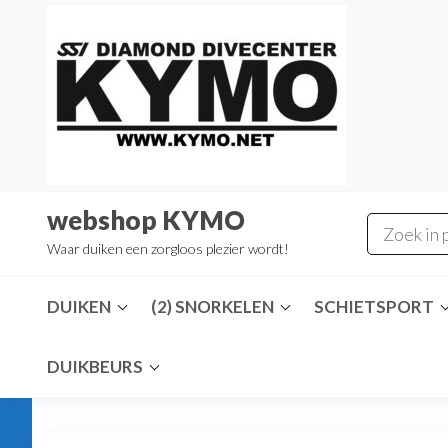
Ga
naar
de
inhoud
webshop KYMO
Waar duiken een zorgloos plezier wordt!
DUIKEN
(2) SNORKELEN
SCHIETSPORT
DUIKBEURS