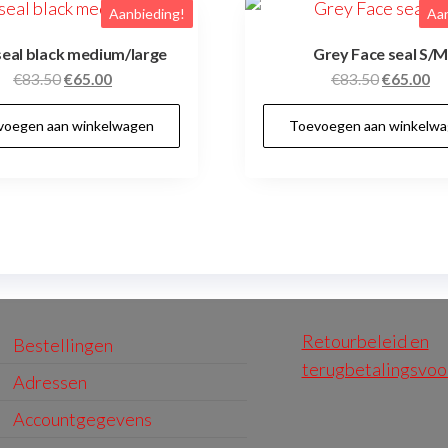
Aanbieding!
Aan
seal black medium/large
Grey Face seal S/
Oorspronkelijke
Huidige
Oorspronk
Hu
€
83.50
€
65.00
€
83.50
€
65.00
prijs
prijs
prijs
pri
voegen aan winkelwagen
Toevoegen aan winkelw
was:
is:
was:
is:
€83.50.
€65.00.
€83.50.
€6
Retourbeleid en
Bestellingen
terugbetalingsvo
Adressen
Accountgegevens