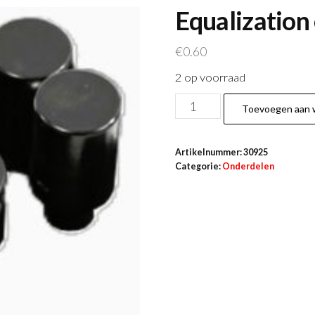
Equalization
€
0.60
2 op voorraad
Equalization
Toevoegen aan 
extension
14mm
Artikelnummer:
30925
-
Categorie:
Onderdelen
xlarge
aantal