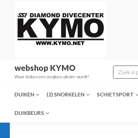
Ga
naar
de
inhoud
webshop KYMO
Waar duiken een zorgloos plezier wordt!
DUIKEN
(2) SNORKELEN
SCHIETSPORT
DUIKBEURS