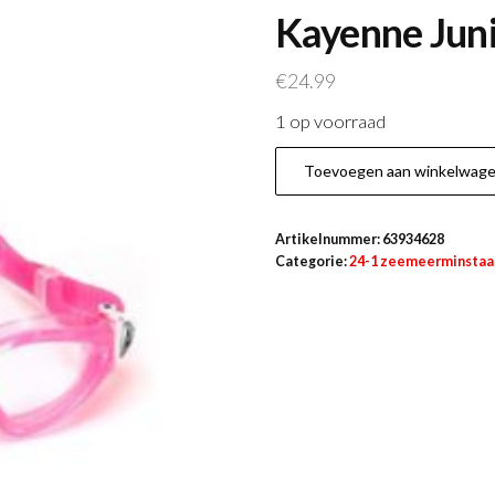
Kayenne Juni
€
24.99
1 op voorraad
Kayenne
Toevoegen aan winkelwag
Junior
Clear
Artikelnummer:
63934628
Lens
Categorie:
24-1 zeemeerminstaa
Pink/White
aantal