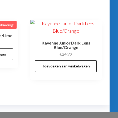
bieding!
a/Lime
elijke
idige
Kayenne Junior Dark Lens
Blue/Orange
js
€
24.99
agen
4.99.
Toevoegen aan winkelwagen