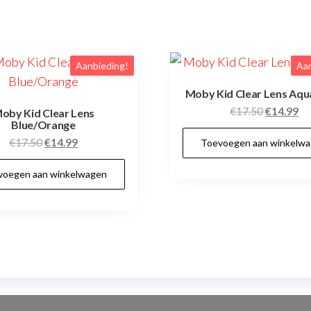
Aanbieding!
Aan
Moby Kid Clear Lens Aqu
Oorspronk
Hu
€
17.50
€
14.99
oby Kid Clear Lens
Blue/Orange
prijs
pri
Oorspronkelijke
Huidige
€
17.50
€
14.99
Toevoegen aan winkelw
was:
is:
prijs
prijs
€17.50.
€1
voegen aan winkelwagen
was:
is:
€17.50.
€14.99.