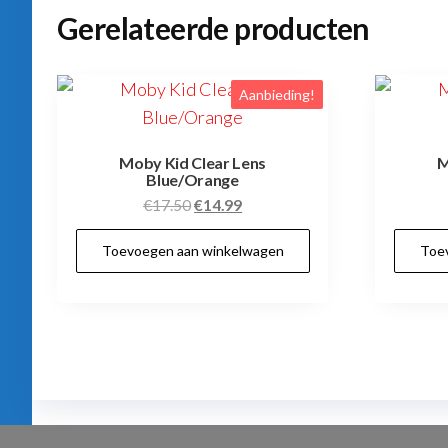
Gerelateerde producten
Aanbieding!
Moby Kid Clear Lens
M
Blue/Orange
Oorspronkelijke
Huidige
€
17.50
€
14.99
prijs
prijs
Toevoegen aan winkelwagen
Toe
was:
is:
€17.50.
€14.99.