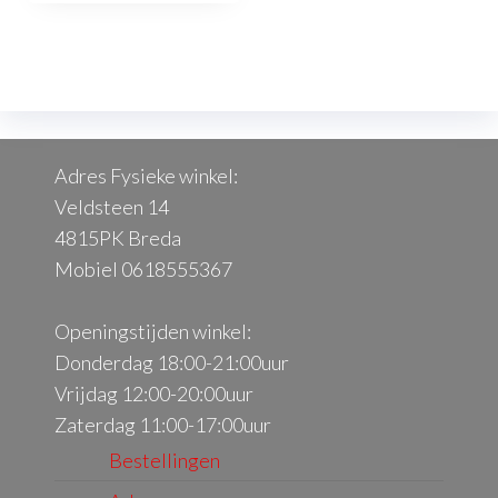
De
variaties.
opt
Deze
kan
optie
ge
kan
wo
gekozen
op
Adres Fysieke winkel:
worden
de
Veldsteen 14
op
pr
4815PK Breda
de
Mobiel 0618555367
productpagina
Openingstijden winkel:
Donderdag 18:00-21:00uur
Vrijdag 12:00-20:00uur
Zaterdag 11:00-17:00uur
Bestellingen