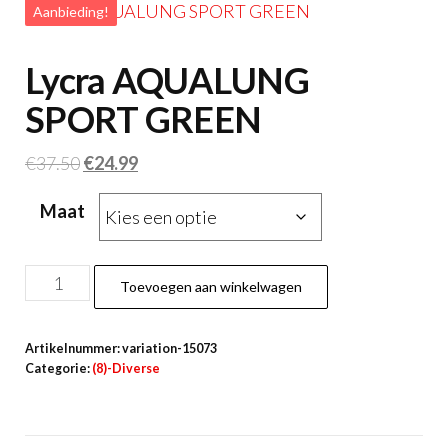
Aanbieding!
Lycra AQUALUNG
SPORT GREEN
Oorspronkelijke
Huidige
€
37.50
€
24.99
prijs
prijs
Maat
was:
is:
€37.50.
€24.99.
Lycra
Toevoegen aan winkelwagen
AQUALUNG
SPORT
Artikelnummer:
variation-15073
GREEN
Categorie:
(8)-Diverse
aantal