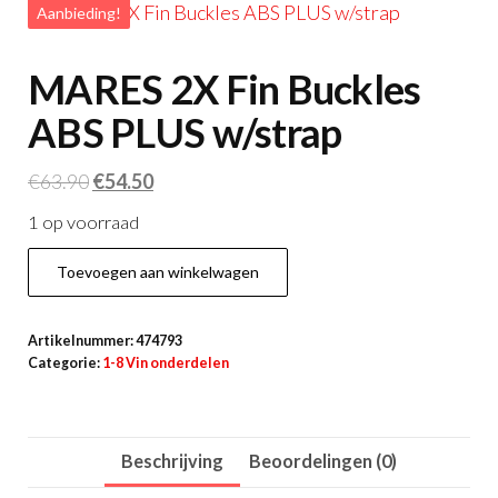
Aanbieding!
MARES 2X Fin Buckles
ABS PLUS w/strap
Oorspronkelijke
Huidige
€
63.90
€
54.50
prijs
prijs
1 op voorraad
was:
is:
MARES
€63.90.
€54.50.
Toevoegen aan winkelwagen
2X
Fin
Artikelnummer:
474793
Buckles
Categorie:
1-8 Vin onderdelen
ABS
PLUS
w/strap
Beschrijving
Beoordelingen (0)
aantal