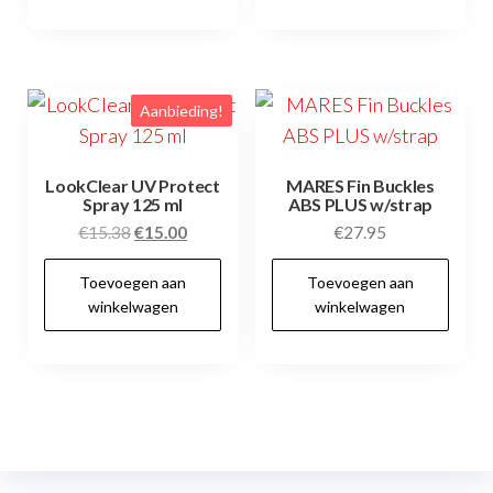
Aanbieding!
LookClear UV Protect
MARES Fin Buckles
Spray 125 ml
ABS PLUS w/strap
Oorspronkelijke
Huidige
€
15.38
€
15.00
€
27.95
prijs
prijs
Toevoegen aan
Toevoegen aan
was:
is:
winkelwagen
winkelwagen
€15.38.
€15.00.