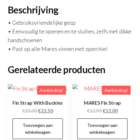
Beschrijving
• Gebruiksvriendelijke gesp
• Eenvoudig te openen en te sluiten, zelfs met dikke
handschoenen
• Past op alle Mares vinnen met open hiel
Gerelateerde producten
Aanbieding!
Aanbieding!
Fin Strap With Buckles
MARES Fin Strap
Oorspronkelijke
Huidige
Oorspronkelijke
Huidige
€
25.00
€
22.50
€
12.95
€
12.00
prijs
prijs
prijs
prijs
Toevoegen aan
Toevoegen aan
was:
is:
was:
is:
winkelwagen
winkelwagen
€25.00.
€22.50.
€12.95.
€12.00.