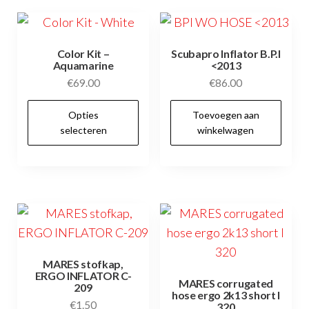
Color Kit –
Scubapro Inflator B.P.I
Aquamarine
<2013
€
69.00
€
86.00
Dit
Opties
Toevoegen aan
product
selecteren
winkelwagen
heeft
meerdere
variaties.
Deze
optie
kan
gekozen
MARES stofkap,
ERGO INFLATOR C-
worden
MARES corrugated
209
hose ergo 2k13 short l
op
€
1.50
320