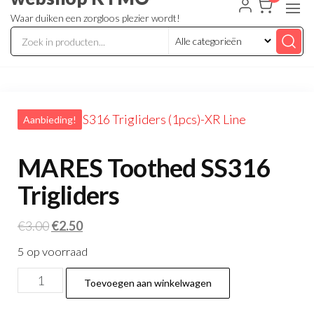
Waar duiken een zorgloos plezier wordt!
Aanbieding!
MARES Toothed SS316
Trigliders
Oorspronkelijke
Huidige
€
3.00
€
2.50
prijs
prijs
5 op voorraad
was:
is:
MARES
€3.00.
€2.50.
Toevoegen aan winkelwagen
Toothed