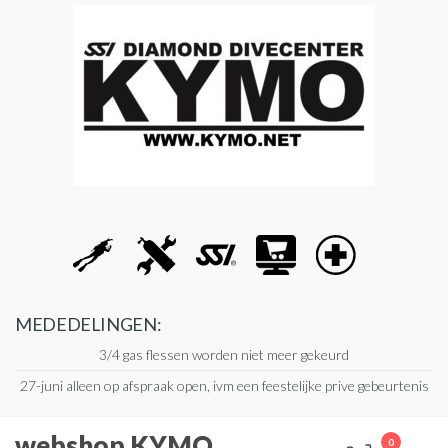
Ga
naar
de
inhoud
MEDEDELINGEN:
3/4 gas flessen worden niet meer gekeurd
27-juni alleen op afspraak open, ivm een feestelijke prive gebeurtenis
webshop KYMO
0