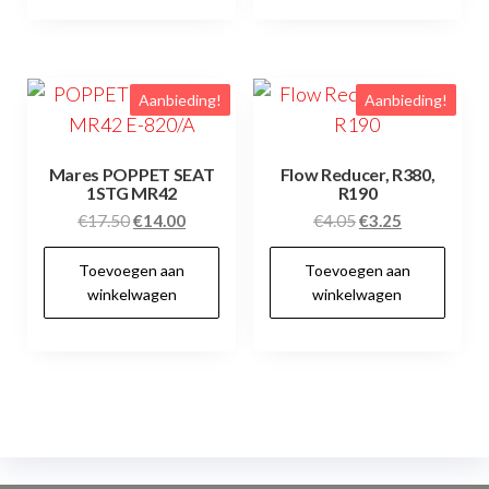
Aanbieding!
Aanbieding!
Mares POPPET SEAT
Flow Reducer, R380,
1STG MR42
R190
Oorspronkelijke
Huidige
Oorspronkelijke
Huidige
€
17.50
€
14.00
€
4.05
€
3.25
prijs
prijs
prijs
prijs
Toevoegen aan
Toevoegen aan
was:
is:
was:
is:
winkelwagen
winkelwagen
€17.50.
€14.00.
€4.05.
€3.25.