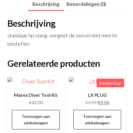
Beschrijving
Beoordelingen (0)
Beschrijving
standaar hp slang. vergeet de swivel niet mee te
bestellen
Gerelateerde producten
Aanbieding!
Mares Diver Tool Kit
LX PLUG
Oorspronkelijke
Huidige
€
42.00
€
3.99
€
3.50
prijs
prijs
Toevoegen aan
Toevoegen aan
was:
is:
winkelwagen
winkelwagen
€3.99.
€3.50.