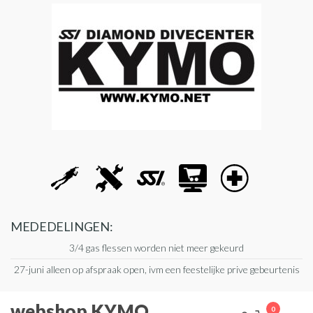
Ga
naar
de
inhoud
MEDEDELINGEN:
3/4 gas flessen worden niet meer gekeurd
27-juni alleen op afspraak open, ivm een feestelijke prive gebeurtenis
webshop KYMO
0