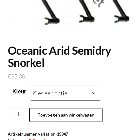
Oceanic Arid Semidry
Snorkel
€
35.00
Kleur
Oceanic
Toevoegen aan winkelwagen
Arid
Semidry
Artikelnummer:
variation-15047
Snorkel