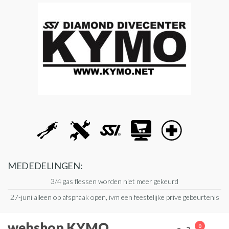
Ga
naar
de
inhoud
MEDEDELINGEN:
3/4 gas flessen worden niet meer gekeurd
27-juni alleen op afspraak open, ivm een feestelijke prive gebeurtenis
webshop KYMO
0