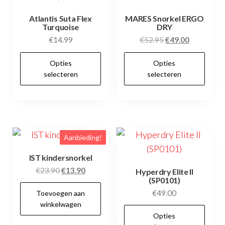
Atlantis Suta Flex
MARES Snorkel ERGO
Turquoise
DRY
Oorspronkelijke
Huidige
€
14.99
€
52.95
€
49.00
prijs
prijs
Dit
Dit
Opties
Opties
was:
is:
product
pr
selecteren
selecteren
€52.95.
€49.00.
heeft
hee
meerdere
me
variaties.
var
Deze
De
Aanbieding!
optie
opt
kan
kan
IST kindersnorkel
gekozen
ge
Oorspronkelijke
Huidige
€
23.90
€
13.90
Hyperdry Elite II
(SP0101)
prijs
prijs
worden
wo
€
49.00
Toevoegen aan
was:
is:
op
op
winkelwagen
€23.90.
€13.90.
Dit
de
de
Opties
pr
productpagina
pr