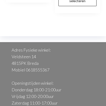
selecteren
hee
me
var
De
opt
kan
ge
Adres Fysieke winkel:
wo
Veldsteen 14
op
4815PK Breda
de
Mobiel 0618555367
pr
Openingstijden winkel:
Donderdag 18:00-21:00uur
Vrijdag 12:00-20:00uur
Zaterdag 11:00-17:00uur