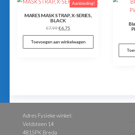
Aanbieding!
MARES MASK STRAP, X-SERIES,
BLACK
Bl
Oorspronkelijke
Huidige
€
7.99
€
6.75
P
prijs
prijs
Toevoegen aan winkelwagen
was:
is:
€7.99.
€6.75.
Toe
Adres Fysieke winkel:
Veldsteen 14
4815PK Breda