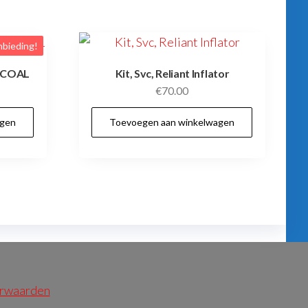
bieding!
RCOAL
Kit, Svc, Reliant Inflator
elijke
uidige
€
70.00
rijs
agen
Toevoegen aan winkelwagen
:
129.00.
orwaarden