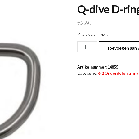
Q-dive D-ring
€
2.60
2 op voorraad
Q-
Toevoegen aan 
dive
D-
Artikelnummer:
14855
ring
Categorie:
6-2 Onderdelen trimv
5
x
50
aantal