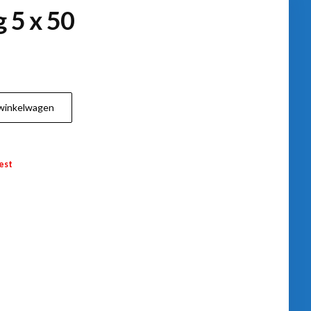
 5 x 50
winkelwagen
est