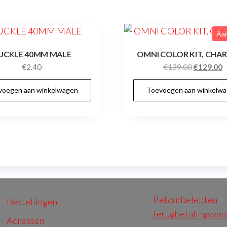
Aan
UCKLE 40MM MALE
OMNI COLOR KIT, CHA
Oorspronk
H
€
2.40
€
139.00
€
129.00
prijs
p
voegen aan winkelwagen
Toevoegen aan winkelw
was:
is
€139.00.
€
Retourbeleid en
Bestellingen
terugbetalingsvo
Adressen