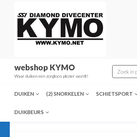
Ga
naar
de
inhoud
webshop KYMO
Waar duiken een zorgloos plezier wordt!
DUIKEN
(2) SNORKELEN
SCHIETSPORT
DUIKBEURS