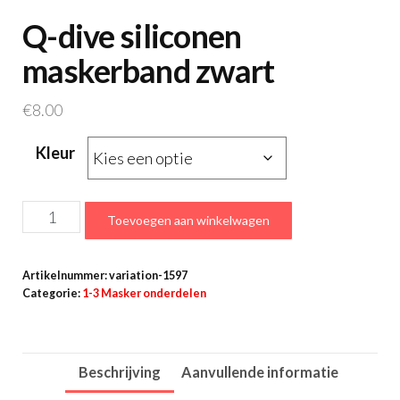
Q-dive siliconen
maskerband zwart
€
8.00
Kleur
Q-
Toevoegen aan winkelwagen
dive
siliconen
Artikelnummer:
variation-1597
maskerband
Categorie:
1-3 Masker onderdelen
zwart
aantal
Beschrijving
Aanvullende informatie