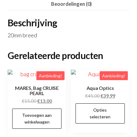
Beoordelingen (0)
Beschrijving
20mm breed
Gerelateerde producten
Aanbieding!
Aanbieding!
MARES, Bag CRUISE
Aqua Optics
PEARL
Oorspronkelijke
Huidige
€
45.00
€
39.99
Oorspronkelijke
Huidige
€
15.00
€
13.00
prijs
prijs
Dit
prijs
prijs
Opties
was:
is:
pr
Toevoegen aan
was:
is:
selecteren
€45.00.
€39.99.
winkelwagen
hee
€15.00.
€13.00.
me