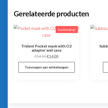
Gerelateerde producten
Aanbieding!
Trident Pocket mask with O2
Subb
adapter and case
Oorspronkelijke
Huidige
€
14.50
€
14.00
prijs
prijs
Toevoegen aan winkelwagen
was:
is:
€14.50.
€14.00.