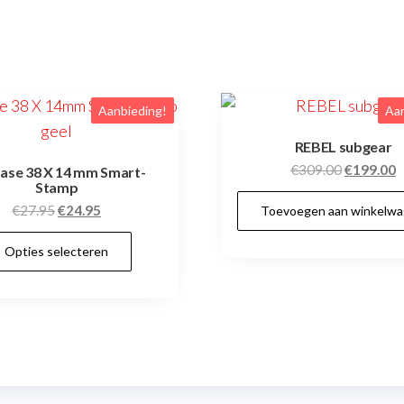
Aanbieding!
Aan
REBEL subgear
Oorspronk
H
€
309.00
€
199.00
ase 38 X 14 mm Smart-
Stamp
prijs
p
Oorspronkelijke
Huidige
€
27.95
€
24.95
Toevoegen aan winkelw
was:
is
prijs
prijs
€309.00.
€
Dit
Opties selecteren
was:
is:
product
€27.95.
€24.95.
heeft
meerdere
variaties.
Deze
optie