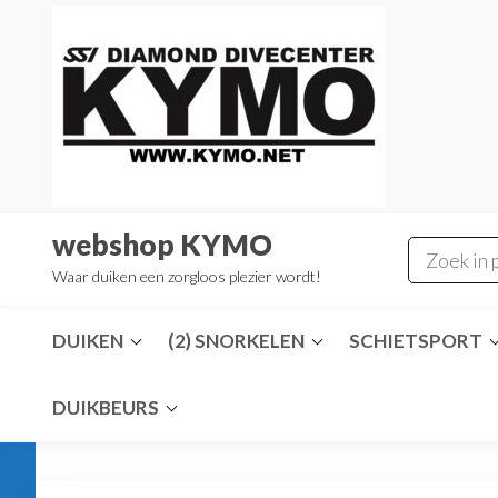
Ga
naar
de
inhoud
webshop KYMO
Waar duiken een zorgloos plezier wordt!
DUIKEN
(2) SNORKELEN
SCHIETSPORT
DUIKBEURS