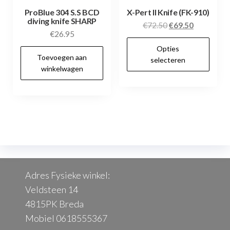
ProBlue 304 S.S BCD
X-Pert II Knife (FK-910)
diving knife SHARP
Oorspronkelijke
Huidige
€
72.50
€
69.50
€
26.95
prijs
prijs
Dit
Opties
was:
is:
pr
Toevoegen aan
selecteren
€72.50.
€69.50.
winkelwagen
hee
me
var
De
opt
kan
ge
wo
Adres Fysieke winkel:
op
Veldsteen 14
de
4815PK Breda
pr
Mobiel 0618555367