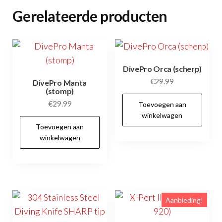
Gerelateerde producten
DivePro Orca (scherp)
€
29.99
DivePro Manta
(stomp)
€
29.99
Toevoegen aan
winkelwagen
Toevoegen aan
winkelwagen
Aanbieding!