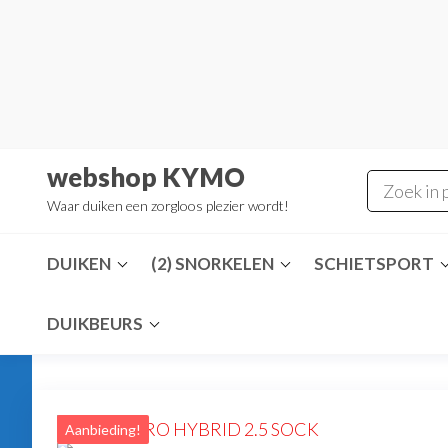
Ga
naar
de
inhoud
webshop KYMO
Waar duiken een zorgloos plezier wordt!
DUIKEN
(2) SNORKELEN
SCHIETSPORT
DUIKBEURS
Aanbieding!