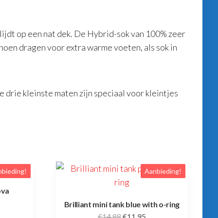
lijdt op een nat dek. De Hybrid-sok van 100% zeer
choen dragen voor extra warme voeten, als sok in
 drie kleinste maten zijn speciaal voor kleintjes
bieding!
Aanbieding!
ova
Brilliant mini tank blue with o-ring
elijke
dige
Oorspronkelijke
Huidige
€
14.88
€
11.95