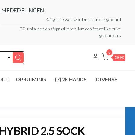
MEDEDELINGEN:
3/4 gas flessen worden niet meer gekeurd
27-juni alleen op afspraak open, ivm een feestelijke prive
gebeurtenis
0
€0.00
ER
OPRUIMING
(7) 2E HANDS
DIVERSE
HYBRID 2.5 SOCK