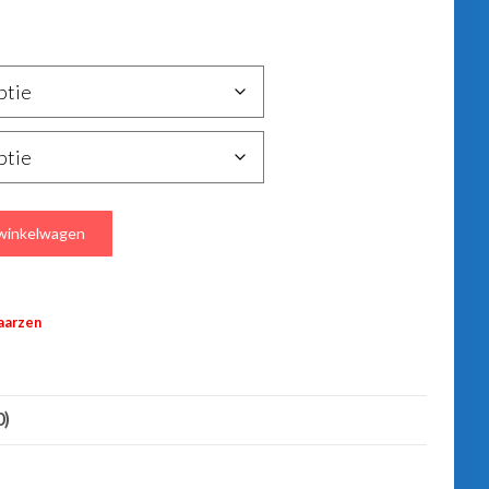
winkelwagen
aarzen
0)