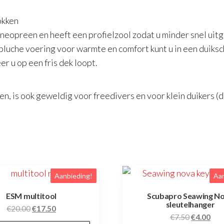
okken
neopreen en heeft een profielzool zodat u minder snel uitg
 pluche voering voor warmte en comfort kunt u in een duiks
r u op een fris dek loopt.
n, is ook geweldig voor freedivers en voor klein duikers (de
Aanbieding!
Aan
ESM multitool
Scubapro Seawing N
sleutelhanger
Oorspronkelijke
Huidige
€
20.00
€
17.50
Oorspronk
Hui
€
7.50
€
4.00
prijs
prijs