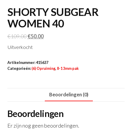
SHORTY SUBGEAR
WOMEN 40
Oorspronkelijke
Huidige
€
109.00
€
50.00
prijs
prijs
Uitverkocht
was:
is:
€109.00.
€50.00.
Artikelnummer:
415637
Categorieën:
(6) Opruiming
,
8-1 3mm pak
Beoordelingen (0)
Beoordelingen
Er zijn nog geen beoordelingen.