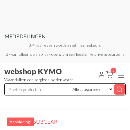
Ga
naar
de
inhoud
MEDEDELINGEN:
3/4 gas flessen worden niet meer gekeurd
27-juni alleen op afspraak open, ivm een feestelijke prive gebeurtenis
webshop KYMO
0
Waar duiken een zorgloos plezier wordt!
Aanbieding!