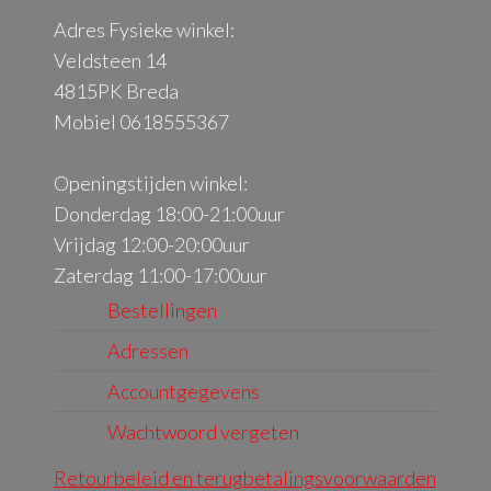
gekozen
Adres Fysieke winkel:
worden
Veldsteen 14
op
4815PK Breda
de
Mobiel 0618555367
productpagina
Openingstijden winkel:
Donderdag 18:00-21:00uur
Vrijdag 12:00-20:00uur
Zaterdag 11:00-17:00uur
Bestellingen
Adressen
Accountgegevens
Wachtwoord vergeten
Retourbeleid en terugbetalingsvoorwaarden