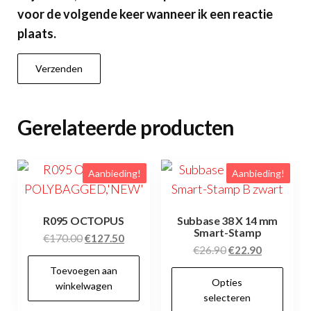
voor de volgende keer wanneer ik een reactie
plaats.
Gerelateerde producten
Aanbieding!
Aanbieding!
R095 OCTOPUS
Subbase 38 X 14 mm
Smart-Stamp
Oorspronkelijke
Huidige
€
170.00
€
127.50
Oorspronkelijke
Huidige
€
26.90
€
22.90
prijs
prijs
prijs
prijs
Toevoegen aan
was:
is:
Dit
Opties
was:
is:
winkelwagen
€170.00.
€127.50.
pr
selecteren
€26.90.
€22.90.