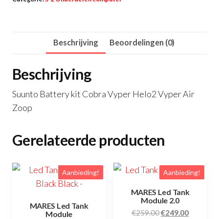
stuk
aantal
Beschrijving
Beoordelingen (0)
Beschrijving
Suunto Battery kit Cobra Vyper Helo2 Vyper Air
Zoop
Gerelateerde producten
Aanbieding!
Aanbieding!
MARES Led Tank
Module 2.0
MARES Led Tank
Oorspronkelijke
Huidige
€
259.00
€
249.00
Module