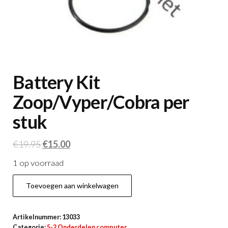
Battery Kit
Zoop/Vyper/Cobra per
stuk
Oorspronkelijke
Huidige
€
19.95
€
15.00
prijs
prijs
1 op voorraad
was:
is:
Battery
€19.95.
€15.00.
Toevoegen aan winkelwagen
Kit
Zoop/Vyper/Cobra
Artikelnummer:
13033
per
Categorie:
5-2 Onderdelen computer