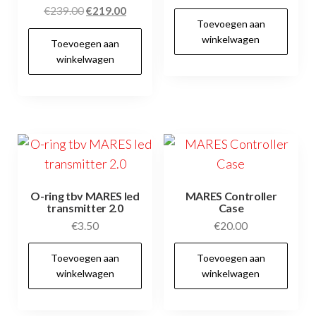
prijs
prijs
Oorspronkelijke
Huidige
€
239.00
€
219.00
Toevoegen aan
was:
is:
prijs
prijs
winkelwagen
€259.00.
€249.00.
Toevoegen aan
was:
is:
winkelwagen
€239.00.
€219.00.
O-ring tbv MARES led
MARES Controller
transmitter 2.0
Case
€
3.50
€
20.00
Toevoegen aan
Toevoegen aan
winkelwagen
winkelwagen