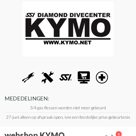
Ga
naar
de
inhoud
MEDEDELINGEN:
3/4 gas flessen worden niet meer gekeurd
27-juni alleen op afspraak open, ivm een feestelijke prive gebeurtenis
webshop KYMO
0