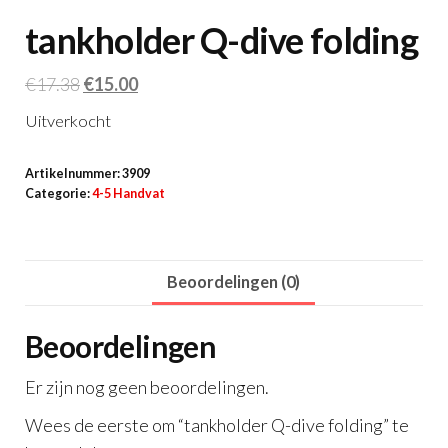
tankholder Q-dive folding
Oorspronkelijke
Huidige
€
17.38
€
15.00
prijs
prijs
Uitverkocht
was:
is:
€17.38.
€15.00.
Artikelnummer:
3909
Categorie:
4-5 Handvat
Beoordelingen (0)
Beoordelingen
Er zijn nog geen beoordelingen.
Wees de eerste om “tankholder Q-dive folding” te