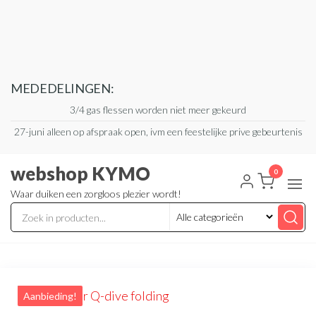
Ga
naar
de
inhoud
MEDEDELINGEN:
3/4 gas flessen worden niet meer gekeurd
27-juni alleen op afspraak open, ivm een feestelijke prive gebeurtenis
webshop KYMO
0
Waar duiken een zorgloos plezier wordt!
Aanbieding!