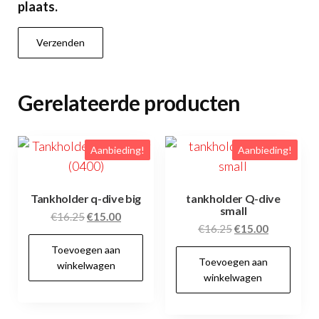
plaats.
Gerelateerde producten
Aanbieding!
Aanbieding!
Tankholder q-dive big
tankholder Q-dive
small
Oorspronkelijke
Huidige
€
16.25
€
15.00
Oorspronkelijke
Huidige
€
16.25
€
15.00
prijs
prijs
prijs
prijs
Toevoegen aan
was:
is:
Toevoegen aan
was:
is:
winkelwagen
€16.25.
€15.00.
winkelwagen
€16.25.
€15.00.