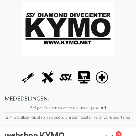
Ga
naar
de
inhoud
MEDEDELINGEN:
3/4 gas flessen worden niet meer gekeurd
27-juni alleen op afspraak open, ivm een feestelijke prive gebeurtenis
webshop KYMO
0