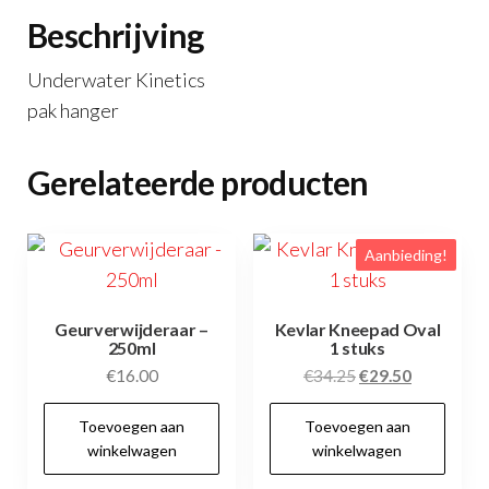
Beschrijving
Underwater Kinetics
pak hanger
Gerelateerde producten
Aanbieding!
Geurverwijderaar –
Kevlar Kneepad Oval
250ml
1 stuks
Oorspronkelijke
Huidige
€
16.00
€
34.25
€
29.50
prijs
prijs
Toevoegen aan
Toevoegen aan
was:
is:
winkelwagen
winkelwagen
€34.25.
€29.50.