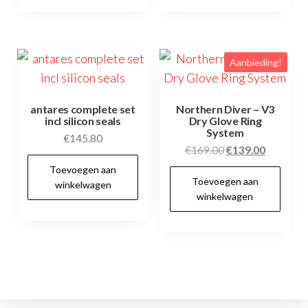
Aanbieding!
antares complete set
Northern Diver – V3
incl silicon seals
Dry Glove Ring
System
€
145.80
Oorspronkelijke
Huidige
€
169.00
€
139.00
prijs
prijs
Toevoegen aan
Toevoegen aan
was:
is:
winkelwagen
winkelwagen
€169.00.
€139.00.