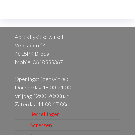
Deze
De
optie
opt
kan
kan
gekozen
ge
Adres Fysieke winkel:
worden
wo
Veldsteen 14
op
op
4815PK Breda
de
de
Mobiel 0618555367
productpagina
pr
Openingstijden winkel:
Donderdag 18:00-21:00uur
Vrijdag 12:00-20:00uur
Zaterdag 11:00-17:00uur
Bestellingen
Adressen