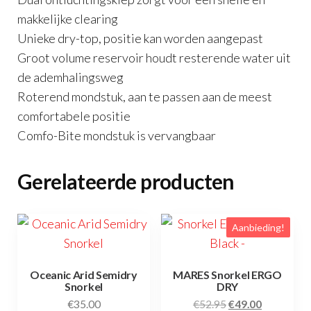
makkelijke clearing
Unieke dry-top, positie kan worden aangepast
Groot volume reservoir houdt resterende water uit
de ademhalingsweg
Roterend mondstuk, aan te passen aan de meest
comfortabele positie
Comfo-Bite mondstuk is vervangbaar
Gerelateerde producten
Aanbieding!
Oceanic Arid Semidry
MARES Snorkel ERGO
Snorkel
DRY
Oorspronkelijke
Huidige
€
35.00
€
52.95
€
49.00