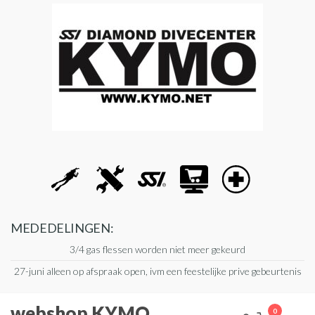
Ga
naar
de
inhoud
MEDEDELINGEN:
3/4 gas flessen worden niet meer gekeurd
27-juni alleen op afspraak open, ivm een feestelijke prive gebeurtenis
webshop KYMO
0