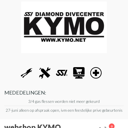
Ga
naar
de
inhoud
MEDEDELINGEN:
3/4 gas flessen worden niet meer gekeurd
27-juni alleen op afspraak open, ivm een feestelijke prive gebeurtenis
webshop KYMO
0