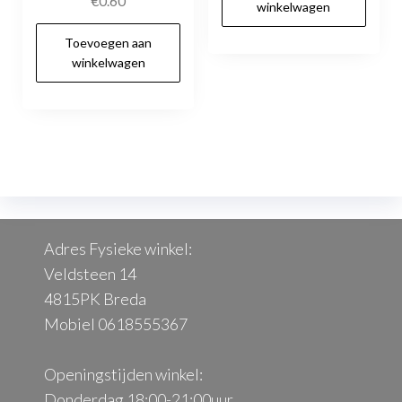
€
0.60
winkelwagen
Toevoegen aan
winkelwagen
Adres Fysieke winkel:
Veldsteen 14
4815PK Breda
Mobiel 0618555367
Openingstijden winkel:
Donderdag 18:00-21:00uur