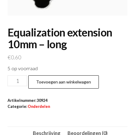
Equalization extension
10mm – long
€
0.60
5 op voorraad
Equalization
Toevoegen aan winkelwagen
extension
10mm
Artikelnummer:
30924
-
Categorie:
Onderdelen
long
aantal
Beschrijving
Beoordelingen (0)