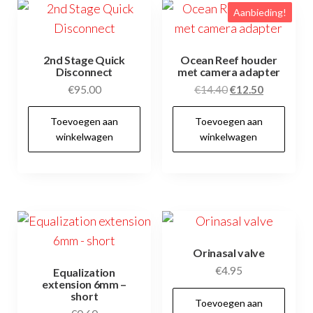
Aanbieding!
2nd Stage Quick
Ocean Reef houder
Disconnect
met camera adapter
Oorspronkelijke
Huidige
€
95.00
€
14.40
€
12.50
prijs
prijs
Toevoegen aan
Toevoegen aan
was:
is:
winkelwagen
winkelwagen
€14.40.
€12.50.
Orinasal valve
€
4.95
Equalization
extension 6mm –
short
Toevoegen aan