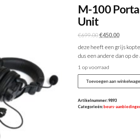
M-100 Portab
Unit
Oorspronkelijke
Huidige
€
699.00
€
450.00
prijs
prijs
deze heeft een grijs kopt
was:
is:
dus een andere dan op de
€699.00.
€450.00
1 op voorraad
M-
Toevoegen aan winkelwag
100
Portable
Artikelnummer:
9893
Transceiver
Categorieën:
beurs-aanbiedinge
Surface
Unit
aantal