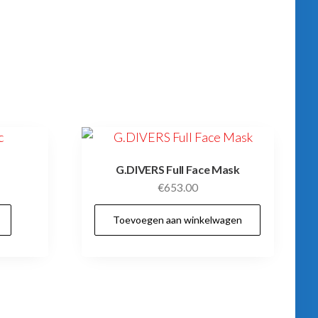
G.DIVERS Full Face Mask
€
653.00
Dit
Toevoegen aan winkelwagen
product
heeft
meerdere
variaties.
Deze