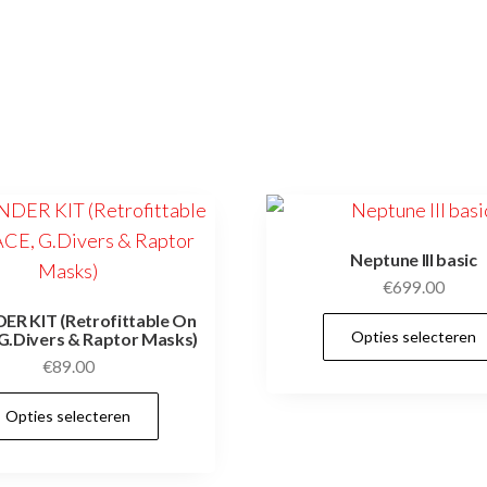
Neptune III basic
€
699.00
R KIT (Retrofittable On
Opties selecteren
G.Divers & Raptor Masks)
€
89.00
Dit
Opties selecteren
product
heeft