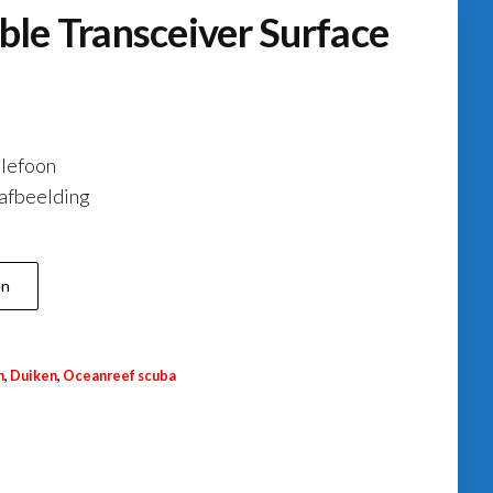
le Transceiver Surface
elefoon
 afbeelding
.
en
n
,
Duiken
,
Oceanreef scuba