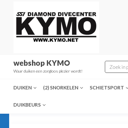
Ga
naar
de
inhoud
webshop KYMO
Waar duiken een zorgloos plezier wordt!
DUIKEN
(2) SNORKELEN
SCHIETSPORT
DUIKBEURS