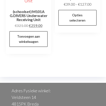
Prijsklas
€
39.00
-
€
127.00
€39.00
(schoolset) M101A
Dit
Opties
G.DIVERS Underwater
tot
pr
Receiving Unit
selecteren
€127.00
hee
Oorspronkelijke
Huidige
€
321.00
€
259.00
prijs
prijs
me
Toevoegen aan
was:
is:
var
winkelwagen
€321.00.
€259.00.
De
opt
kan
ge
wo
op
de
Adres Fysieke winkel:
pr
Veldsteen 14
4815PK Breda