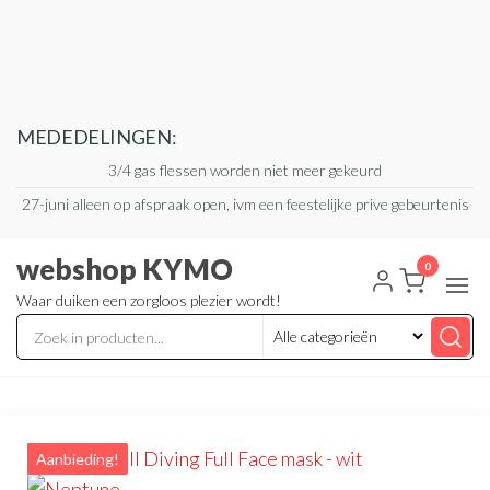
Ga
naar
de
inhoud
MEDEDELINGEN:
3/4 gas flessen worden niet meer gekeurd
27-juni alleen op afspraak open, ivm een feestelijke prive gebeurtenis
webshop KYMO
0
Waar duiken een zorgloos plezier wordt!
Aanbieding!