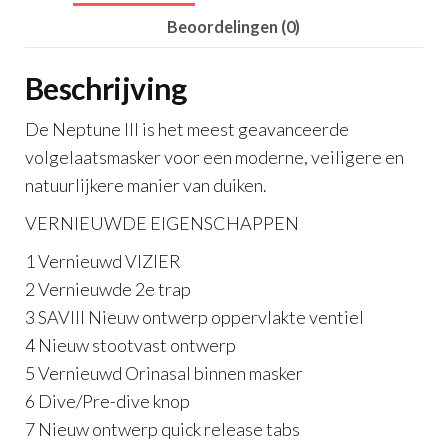
wit
aantal
Beoordelingen (0)
Beschrijving
De Neptune III is het meest geavanceerde
volgelaatsmasker voor een moderne, veiligere en
natuurlijkere manier van duiken.
VERNIEUWDE EIGENSCHAPPEN
1 Vernieuwd VIZIER
2 Vernieuwde 2e trap
3 SAVIII Nieuw ontwerp oppervlakte ventiel
4 Nieuw stootvast ontwerp
5 Vernieuwd Orinasal binnen masker
6 Dive/Pre-dive knop
7 Nieuw ontwerp quick release tabs