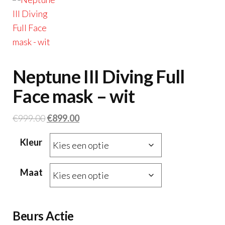
Neptune III Diving Full
Face mask – wit
Oorspronkelijke
Huidige
€
999.00
€
899.00
prijs
prijs
Kleur
was:
is:
€999.00.
€899.00.
Maat
Beurs Actie