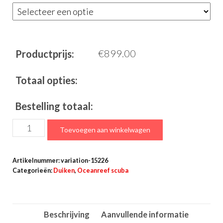
€
899.00
Productprijs:
Totaal opties:
Bestelling totaal:
Neptune
Toevoegen aan winkelwagen
III
Diving
Artikelnummer:
variation-15226
Full
Categorieën:
Duiken
,
Oceanreef scuba
Face
mask
-
Beschrijving
Aanvullende informatie