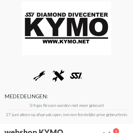
Ga
naar
de
inhoud
MEDEDELINGEN:
3/4 gas flessen worden niet meer gekeurd
27-juni alleen op afspraak open, ivm een feestelijke prive gebeurtenis
webshop KYMO
0