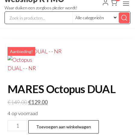
Waar duiken een zorgloos plezier wordt!
Aanbieding!
MARES Octopus DUAL
Oorspronkelijke
Huidige
€
149.00
€
129.00
prijs
prijs
4 op voorraad
was:
is:
MARES
€149.00.
€129.00.
Toevoegen aan winkelwagen
Octopus