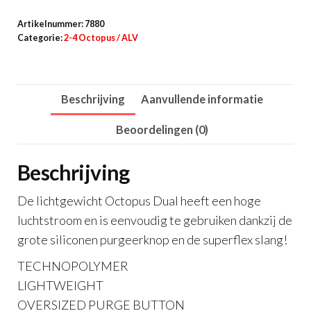
DUAL
Artikelnummer:
7880
aantal
Categorie:
2-4 Octopus / ALV
Beschrijving
Aanvullende informatie
Beoordelingen (0)
Beschrijving
De lichtgewicht Octopus Dual heeft een hoge
luchtstroom en is eenvoudig te gebruiken dankzij de
grote siliconen purgeerknop en de superflex slang!
TECHNOPOLYMER
LIGHTWEIGHT
OVERSIZED PURGE BUTTON