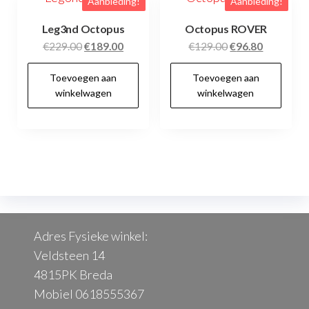
Aanbieding!
Aanbieding!
Leg3nd Octopus
Octopus ROVER
Oorspronkelijke
Huidige
Oorspronkelijke
Huidige
€
229.00
€
189.00
€
129.00
€
96.80
prijs
prijs
prijs
prijs
Toevoegen aan
Toevoegen aan
was:
is:
was:
is:
winkelwagen
winkelwagen
€229.00.
€189.00.
€129.00.
€96.80.
Adres Fysieke winkel:
Veldsteen 14
4815PK Breda
Mobiel 0618555367