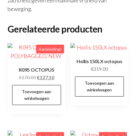
zachtheid geven een maximale vrijheid van
beweging.
Gerelateerde producten
Aanbieding!
Hollis 150LX octopus
€
319.00
R095 OCTOPUS
Oorspronkelijke
Huidige
€
170.00
€
127.50
Toevoegen aan
prijs
prijs
winkelwagen
Toevoegen aan
was:
is:
winkelwagen
€170.00.
€127.50.